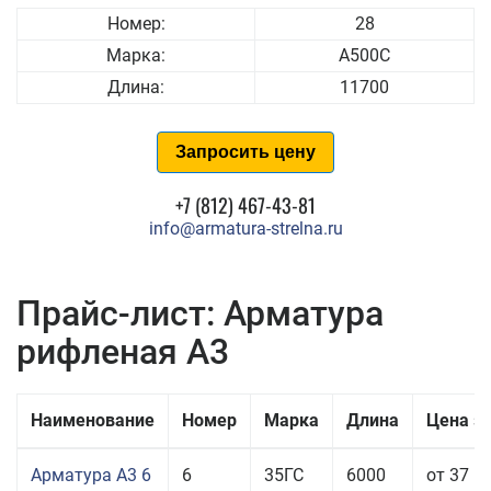
Номер:
28
Марка:
А500С
Длина:
11700
Запросить цену
+7 (812) 467-43-81
info@armatura-strelna.ru
Прайс-лист: Арматура
рифленая А3
Наименование
Номер
Марка
Длина
Цена з
Арматура А3 6
6
35ГС
6000
от 37 5