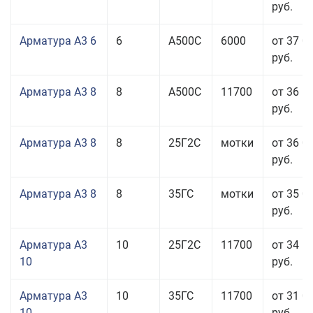
руб.
Арматура А3 6
6
А500С
6000
от 37 0
руб.
Арматура А3 8
8
А500С
11700
от 36 5
руб.
Арматура А3 8
8
25Г2С
мотки
от 36 0
руб.
Арматура А3 8
8
35ГС
мотки
от 35 0
руб.
Арматура А3
10
25Г2С
11700
от 34 5
10
руб.
Арматура А3
10
35ГС
11700
от 31 0
10
руб.