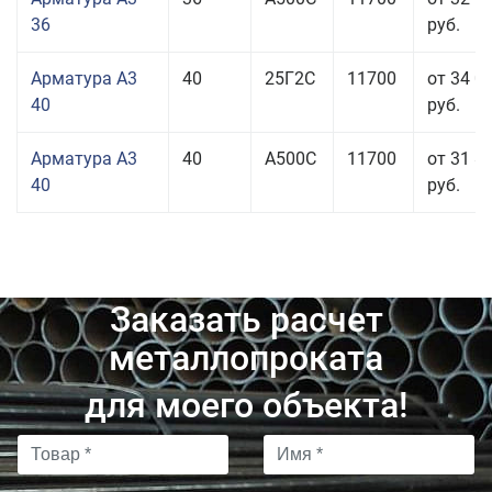
36
руб.
Арматура А3
40
25Г2С
11700
от 34 0
40
руб.
Арматура А3
40
А500С
11700
от 31 8
40
руб.
Заказать расчет
металлопроката
для моего объекта!