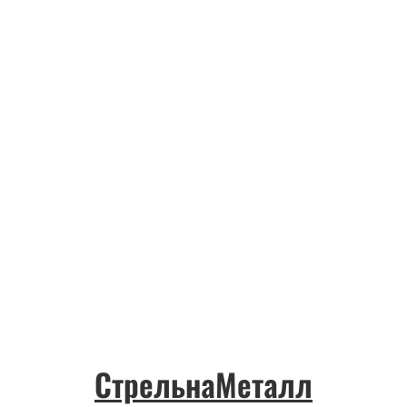
СтрельнаМеталл