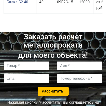
Балка Б2 40
40
09Г2С-15
12000
от 53
руб.
Заказать расчет
металлопроката
для моего объекта!
Нажимая кнопку "Рассчитать", вы соглашаетесь на