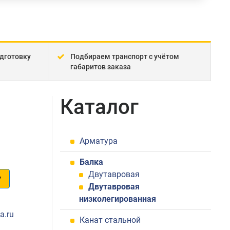
дготовку
Подбираем транспорт с учётом
габаритов заказа
Каталог
Арматура
Балка
Двутавровая
у
Двутавровая
низколегированная
1
a.ru
Канат стальной