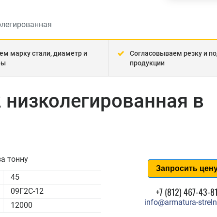
олегированная
ем марку стали, диаметр и
Согласовываем резку и по
ры
продукции
2 низколегированная в
а тонну
Запросить цен
45
+7 (812) 467-43-8
09Г2С-12
info@armatura-streln
12000