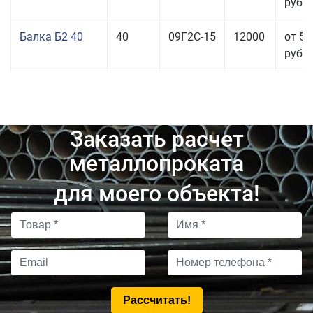
руб.
Балка Б2 40
40
09Г2С-15
12000
от 53
руб.
Заказать расчет
металлопроката
для моего объекта!