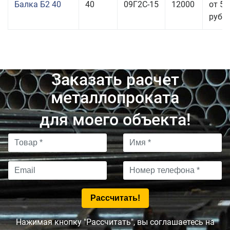
Балка Б2 40
40
09Г2С-15
12000
от 53
руб.
Заказать расчет
металлопроката
для моего объекта!
Нажимая кнопку "Рассчитать", вы соглашаетесь на