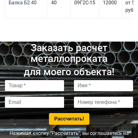
Балка Б2 40
40
09Г2С-15
12000
от 53
руб.
Заказать расчет
металлопроката
для моего объекта!
Нажимая кнопку "Рассчитать", вы соглашаетесь на